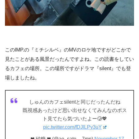
このIMP.の『ミチシルベ』のMVのロケ地ですがどこかで
見たことがある風景だったんですよね。この読書をしてい
るカフェの場所。この場所ですがドラマ『silent』でも登
場しましたね。
しゅんのカフェsilentと同じだったんだね
既視感あったけど思い出せなくてみんなのポス
ト見てたら気づいたよー🥲💖
pic.twitter.com/fDJlLPy3uY
— ︎︎︎︎❤︎ 砂糖︎︎︎︎ ❤︎ (@ao_sato__7mp)
November 17,