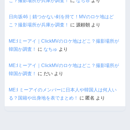
こ？撮影場所が兵庫か調査！
に
なちゅ
より
日向坂46｜錆つかない剣を持て！MVのロケ地はど
こ？撮影場所が兵庫か調査！
に
源頼朝
より
ME:Iミーアイ｜ClickMVのロケ地はどこ？撮影場所が
韓国か調査！
に
なちゅ
より
ME:Iミーアイ｜ClickMVのロケ地はどこ？撮影場所が
韓国か調査！
に
だい
より
ME:I ミーアイのメンバーに日本人や韓国人は何人い
る？国籍や出身地を表でまとめ！
に
匿名
より