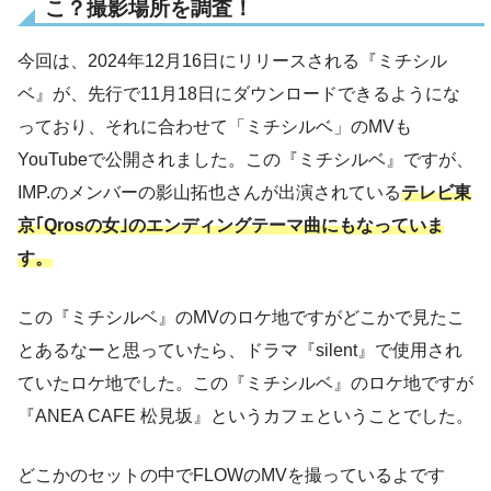
こ？撮影場所を調査！
今回は、2024年12月16日にリリースされる『ミチシル
ベ』が、先行で11月18日にダウンロードできるようにな
っており、それに合わせて「ミチシルベ」のMVも
YouTubeで公開されました。この『ミチシルベ』ですが、
IMP.のメンバーの影山拓也さんが出演されている
テレビ東
京｢Qrosの女｣のエンディングテーマ曲にもなっていま
す。
この『ミチシルベ』のMVのロケ地ですがどこかで見たこ
とあるなーと思っていたら、ドラマ『silent』で使用され
ていたロケ地でした。この『ミチシルベ』のロケ地ですが
『ANEA CAFE 松見坂』というカフェということでした。
どこかのセットの中でFLOWのMVを撮っているよです