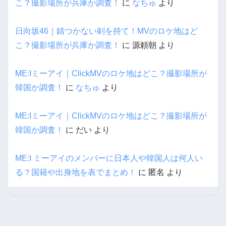
こ？撮影場所が兵庫か調査！
に
なちゅ
より
日向坂46｜錆つかない剣を持て！MVのロケ地はど
こ？撮影場所が兵庫か調査！
に
源頼朝
より
ME:Iミーアイ｜ClickMVのロケ地はどこ？撮影場所が
韓国か調査！
に
なちゅ
より
ME:Iミーアイ｜ClickMVのロケ地はどこ？撮影場所が
韓国か調査！
に
だい
より
ME:I ミーアイのメンバーに日本人や韓国人は何人い
る？国籍や出身地を表でまとめ！
に
匿名
より