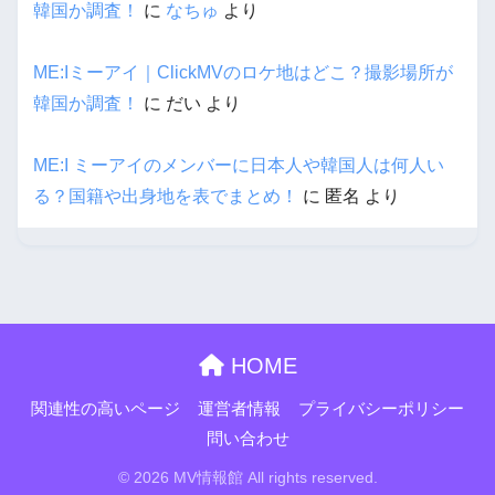
韓国か調査！
に
なちゅ
より
ME:Iミーアイ｜ClickMVのロケ地はどこ？撮影場所が
韓国か調査！
に
だい
より
ME:I ミーアイのメンバーに日本人や韓国人は何人い
る？国籍や出身地を表でまとめ！
に
匿名
より
HOME
関連性の高いページ
運営者情報
プライバシーポリシー
問い合わせ
© 2026 MV情報館 All rights reserved.