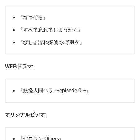
『なつぞら』
『すべて忘れてしまうから』
『びしょ濡れ探偵 水野羽衣』
WEBドラマ
:
『妖怪人間ベラ 〜episode.0〜』
オリジナルビデオ
:
『ゼロワン Others』