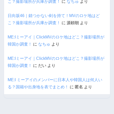
こ？撮影場所が兵庫か調査！
に
なちゅ
より
日向坂46｜錆つかない剣を持て！MVのロケ地はど
こ？撮影場所が兵庫か調査！
に
源頼朝
より
ME:Iミーアイ｜ClickMVのロケ地はどこ？撮影場所が
韓国か調査！
に
なちゅ
より
ME:Iミーアイ｜ClickMVのロケ地はどこ？撮影場所が
韓国か調査！
に
だい
より
ME:I ミーアイのメンバーに日本人や韓国人は何人い
る？国籍や出身地を表でまとめ！
に
匿名
より