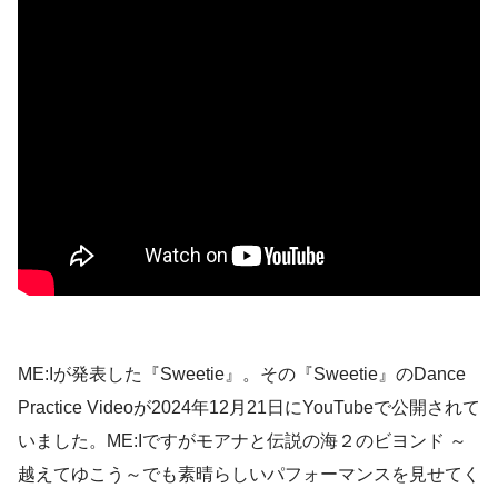
ME:Iが発表した『Sweetie』。その『Sweetie』のDance
Practice Videoが2024年12月21日にYouTubeで公開されて
いました。ME:Iですがモアナと伝説の海２のビヨンド ～
越えてゆこう～でも素晴らしいパフォーマンスを見せてく