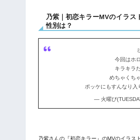
乃紫｜初恋キラーMVのイラストレ
性別は？
今回はホ
キラキラ
めちゃくち
ポッケにもすんなり入
— 火曜び(TUESDAY)
乃紫さんの『初恋キラー』のMVのイラス