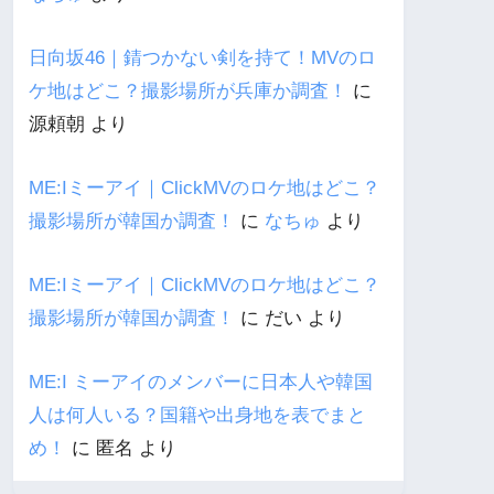
日向坂46｜錆つかない剣を持て！MVのロ
ケ地はどこ？撮影場所が兵庫か調査！
に
源頼朝
より
ME:Iミーアイ｜ClickMVのロケ地はどこ？
撮影場所が韓国か調査！
に
なちゅ
より
ME:Iミーアイ｜ClickMVのロケ地はどこ？
撮影場所が韓国か調査！
に
だい
より
ME:I ミーアイのメンバーに日本人や韓国
人は何人いる？国籍や出身地を表でまと
め！
に
匿名
より