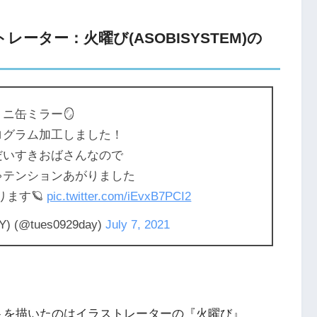
ーター：火曜び(ASOBISYSTEM)の
ミニ缶ミラー🪞
ログラム加工しました！
だいすきおばさんなので
ゃテンションあがりました
ります🪐
pic.twitter.com/iEvxB7PCI2
 (@tues0929day)
July 7, 2021
トを描いたのはイラストレーターの『火曜び』