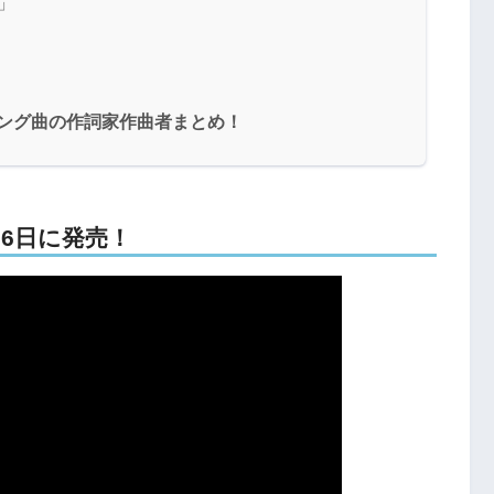
y」
プリング曲の作詞家作曲者まとめ！
3月6日に発売！