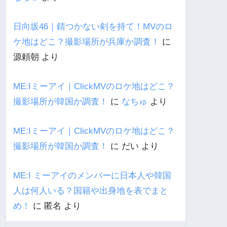
日向坂46｜錆つかない剣を持て！MVのロ
ケ地はどこ？撮影場所が兵庫か調査！
に
源頼朝
より
ME:Iミーアイ｜ClickMVのロケ地はどこ？
撮影場所が韓国か調査！
に
なちゅ
より
ME:Iミーアイ｜ClickMVのロケ地はどこ？
撮影場所が韓国か調査！
に
だい
より
ME:I ミーアイのメンバーに日本人や韓国
人は何人いる？国籍や出身地を表でまと
め！
に
匿名
より