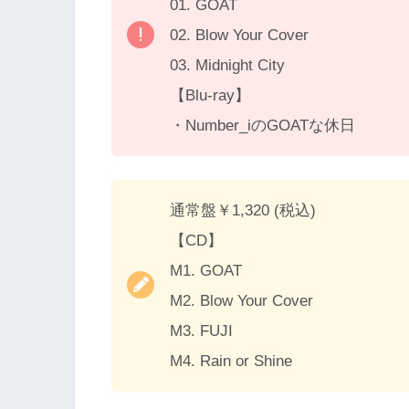
01. GOAT
02. Blow Your Cover
03. Midnight City
【Blu-ray】
・Number_iのGOATな休日
通常盤￥1,320 (税込)
【CD】
M1. GOAT
M2. Blow Your Cover
M3. FUJI
M4. Rain or Shine