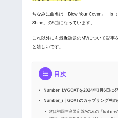
ちなみに曲名は「Blow Your Cover」「Is it m
Shine」の5曲になっています。
これ以外にも最近話題のMVについて記事
と嬉しいです。
目次
Number_iがGOATを2024年3月6日に
Number_i｜GOATのカップリング
次は初回生産限定盤Aのみの「Is it me