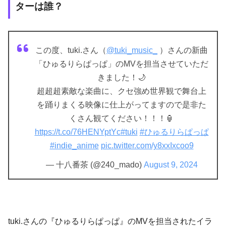
ターは誰？
この度、tuki.さん（
@tuki_music_
）さんの新曲
「ひゅるりらぱっぱ」のMVを担当させていただ
きました！🌙
超超超素敵な楽曲に、クセ強め世界観で舞台上
を踊りまくる映像に仕上がってますので是非た
くさん観てください！！！🏮
https://t.co/76HENYptYc
#tuki
#ひゅるりらぱっぱ
#indie_anime
pic.twitter.com/y8xxIxcoo9
— 十八番茶 (@240_mado)
August 9, 2024
tuki.さんの『ひゅるりらぱっぱ』のMVを担当されたイラ