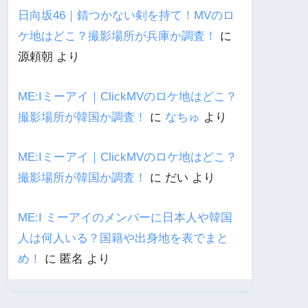
日向坂46｜錆つかない剣を持て！MVのロ
ケ地はどこ？撮影場所が兵庫か調査！
に
源頼朝
より
ME:Iミーアイ｜ClickMVのロケ地はどこ？
撮影場所が韓国か調査！
に
なちゅ
より
ME:Iミーアイ｜ClickMVのロケ地はどこ？
撮影場所が韓国か調査！
に
だい
より
ME:I ミーアイのメンバーに日本人や韓国
人は何人いる？国籍や出身地を表でまと
め！
に
匿名
より