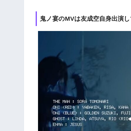
鬼ノ宴のMVは友成空自身出演