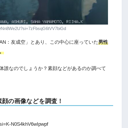
jnQNn8We2U?si=7zFbsqG6tVV7biGd
MAN：友成空」とあり、この中心に座っていた
男性
。
体誰なのでしょうか？素顔などがあるのか調べて
素顔の画像などを調査！
?si=K-N0S4khV6wIpwpf