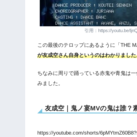
引用：https://youtu.be/l
この最後のテロップにあるように「THE 
が友成空さん自身というのはわかりました
ちなみに周りで踊っている赤鬼や青鬼は一
みました。
友成空｜鬼ノ宴MVの鬼は誰？
https://youtube.com/shorts/6pMYtmZ60B8