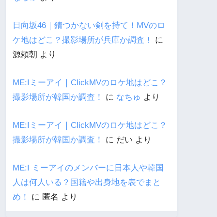
日向坂46｜錆つかない剣を持て！MVのロ
ケ地はどこ？撮影場所が兵庫か調査！
に
源頼朝
より
ME:Iミーアイ｜ClickMVのロケ地はどこ？
撮影場所が韓国か調査！
に
なちゅ
より
ME:Iミーアイ｜ClickMVのロケ地はどこ？
撮影場所が韓国か調査！
に
だい
より
ME:I ミーアイのメンバーに日本人や韓国
人は何人いる？国籍や出身地を表でまと
め！
に
匿名
より