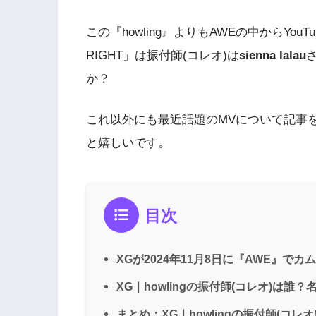
この『howling』よりもAWEの中からYouTu
RIGHT」は振付師(コレオ)は
sienna lalau
か？
これ以外にも最近話題のMVについて記事
と嬉しいです。
目次
XGが2024年11月8日に『AWE』でカ
XG｜howlingの振付師(コレオ)は誰
まとめ：XG｜howlingの振付師(コ