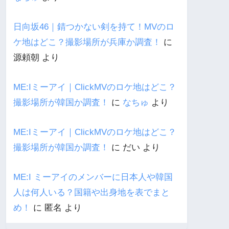
日向坂46｜錆つかない剣を持て！MVのロ
ケ地はどこ？撮影場所が兵庫か調査！
に
源頼朝
より
ME:Iミーアイ｜ClickMVのロケ地はどこ？
撮影場所が韓国か調査！
に
なちゅ
より
ME:Iミーアイ｜ClickMVのロケ地はどこ？
撮影場所が韓国か調査！
に
だい
より
ME:I ミーアイのメンバーに日本人や韓国
人は何人いる？国籍や出身地を表でまと
め！
に
匿名
より