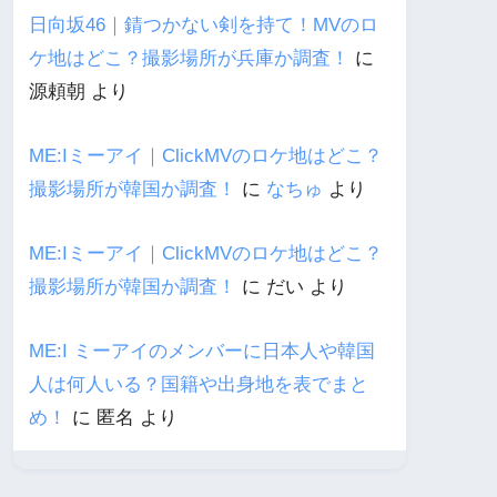
日向坂46｜錆つかない剣を持て！MVのロ
ケ地はどこ？撮影場所が兵庫か調査！
に
源頼朝
より
ME:Iミーアイ｜ClickMVのロケ地はどこ？
撮影場所が韓国か調査！
に
なちゅ
より
ME:Iミーアイ｜ClickMVのロケ地はどこ？
撮影場所が韓国か調査！
に
だい
より
ME:I ミーアイのメンバーに日本人や韓国
人は何人いる？国籍や出身地を表でまと
め！
に
匿名
より