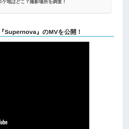
vaのロケ地はどこ？撮影場所を調査！
日『Supernova』のMVを公開！