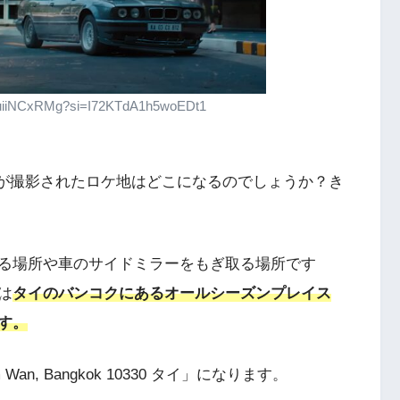
huiiNCxRMg?si=I72KTdA1h5woEDt1
』のMVが撮影されたロケ地はどこになるのでしょうか？き
る場所や車のサイドミラーをもぎ取る場所です
は
タイのバンコクにあるオールシーズンプレイス
す。
thum Wan, Bangkok 10330 タイ」になります。