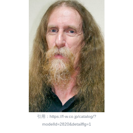
引用：https://f-w.co.jp/catalog/?
modelId=2820&detailflg=1