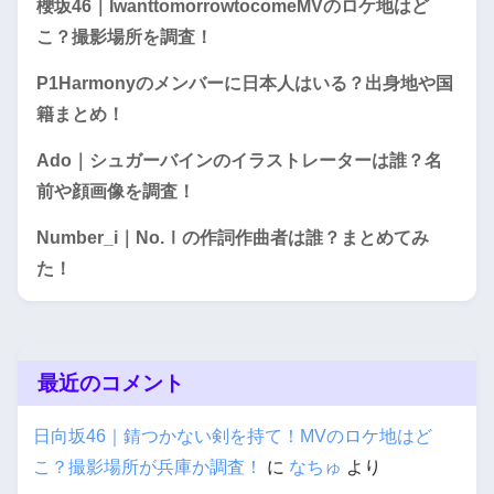
櫻坂46｜IwanttomorrowtocomeMVのロケ地はど
こ？撮影場所を調査！
P1Harmonyのメンバーに日本人はいる？出身地や国
籍まとめ！
Ado｜シュガーバインのイラストレーターは誰？名
前や顔画像を調査！
Number_i｜No.Ⅰの作詞作曲者は誰？まとめてみ
た！
最近のコメント
日向坂46｜錆つかない剣を持て！MVのロケ地はど
こ？撮影場所が兵庫か調査！
に
なちゅ
より