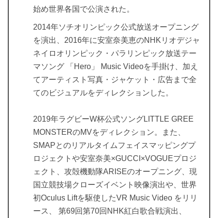
始め世界各国で公演された。
2014年ソチオリンピック公式放送オープニング
を演出、2016年に安室奈美恵のNHKリオデジャ
ネイロオリンピック・パラリンピック放送テー
マソング 「Hero」 Music Videoを手掛け、加え
てアーティスト写真・ジャケット・広告まで全
てのビジュアルをディレクションした。
2019年ラグビーW杯公式ソングLITTLE GREE
MONSTERのMVをディレクション。また、
SMAPとのリアルタイムフェイスマッピングプ
ロジェクトや安室奈美×GUCCI×VOGUEプロジ
ェクト、攻殻機動隊ARISEのオープニング、現
国立競技場クローズイベント映像演出や、世界
初Oculus Liftを駆使したVR Music Video をリリ
ース、 第69回第70回NHK紅白歌合戦演出、