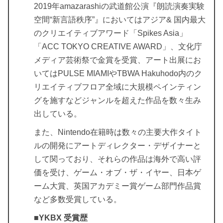
2019年amazarashiの武道館公演『朗読演奏実験
空間“新言語秩序”』においてはアジア& 国内最大
のクリエイティブアワード「Spikes Asia」
「ACC TOKYO CREATIVE AWARD」、文化庁
メディア芸術祭で金賞を受賞、アート出展にお
いてはPULSE MIAMIやTBWA Hakuhodo内のク
リエイティブフロア全域に大規模ペインティン
グを施すなどジャンルを超えた作品を数々生み
出している。
また、Nintendo在籍時は数々の主要大作タイト
ルの開発にアートディレクター・デザイナーと
して関っており、それらの作品は海外で高い評
価を受け、ゲーム・オブ・ザ・イヤー、日本ゲ
ーム大賞、英国アカデミー賞ゲーム部門作品賞
など多数受賞している。
■YKBX 受賞歴