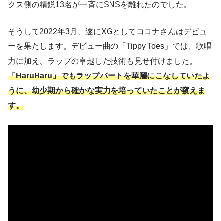
クス側の精鋭13名が一斉にSNSを離れたのでした。
そうして2022年3月、遂にXGとしてココナさんはデビュ
ーを果たします。デビュー曲の「Tippy Toes」では、歌唱
力に加え、ラップの卓越した技術も見せ付けました。
「HaruHaru」でもラップパートを華麗にこなしていたよ
うに、幼少期から確かな実力を培っていたことが窺えま
す。