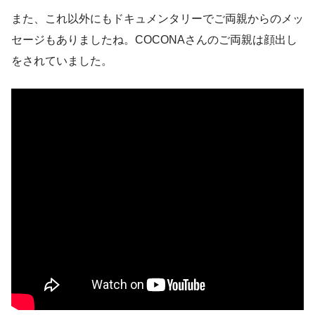
また、これ以外にもドキュメンタリーでご両親からのメッ
セージもありましたね。COCONAさんのご両親は顔出し
をされていました。