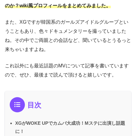
のか？wiki風プロフィールをまとめてみました。
また、XGですが韓国系のガールズアイドルグループとい
うこともあり、色々ドキュメンタリーを撮っていました
ね。その中でご両親との会話など、聞いているとうるっと
来ちゃいますよね。
これ以外にも最近話題のMVについて記事を書いています
ので、ぜひ、最後まで読んで頂けると嬉しいです。
目次
XGがWOKE UPでカムバ大成功！Mステに出演し話題
に！