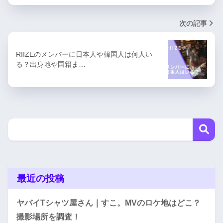
次の記事
RIIZEのメンバーに日本人や韓国人は何人い
る？出身地や国籍ま…
最近の投稿
ヤバイTシャツ屋さん｜すこ。MVのロケ地はどこ？
撮影場所を調査！