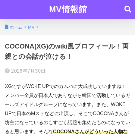
MV情報館
ホーム
MV
COCONA(XG)のwiki風プロフィール！両
親との会話が泣ける！
2026年7月30日
XGですがWOKE UPでのカムバに大成功していますね！
メンバー全員が日本人でありながら韓国で活動しているガ
ールズアイドルグループになっています。また、WOKE
UPで日本のMステなどに出演し、そこでCOCONAさんが
坊主になっているのもすごく話題を集めたものになってい
ると思います。そんな
COCONAさんがどういった人物な