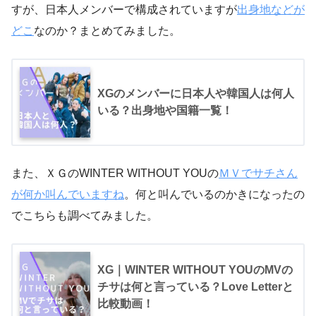
すが、日本人メンバーで構成されていますが
出身地などが
どこ
なのか？まとめてみました。
XGのメンバーに日本人や韓国人は何人
いる？出身地や国籍一覧！
また、ＸＧのWINTER WITHOUT YOUの
ＭＶでサチさん
が何か叫んでいますね
。何と叫んでいるのかきになったの
でこちらも調べてみました。
XG｜WINTER WITHOUT YOUのMVの
チサは何と言っている？Love Letterと
比較動画！