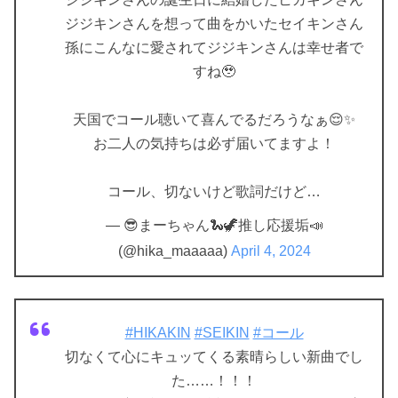
ジジキンさんを想って曲をかいたセイキンさん
孫にこんなに愛されてジジキンさんは幸せ者で
すね🥹
天国でコール聴いて喜んでるだろうなぁ😌✨
お二人の気持ちは必ず届いてますよ！
コール、切ないけど歌詞だけど…
— 😎まーちゃん🐍🦖推し応援垢📣
(@hika_maaaaa)
April 4, 2024
#HIKAKIN
#SEIKIN
#コール
切なくて心にキュッてくる素晴らしい新曲でし
た……！！！