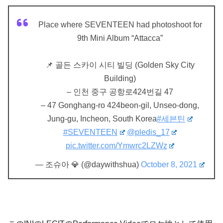
Place where SEVENTEEN had photoshoot for
9th Mini Album “Attacca”
📌 골든 스카이 시티 빌딩 (Golden Sky City
Building)
– 인천 중구 공항로424번길 47
– 47 Gonghang-ro 424beon-gil, Unseo-dong,
Jung-gu, Incheon, South Korea
#세븐틴
#SEVENTEEN
@pledis_17
pic.twitter.com/Ymwrc2LZWz
— 조슈아 💎 (@daywithshua)
October 8, 2021