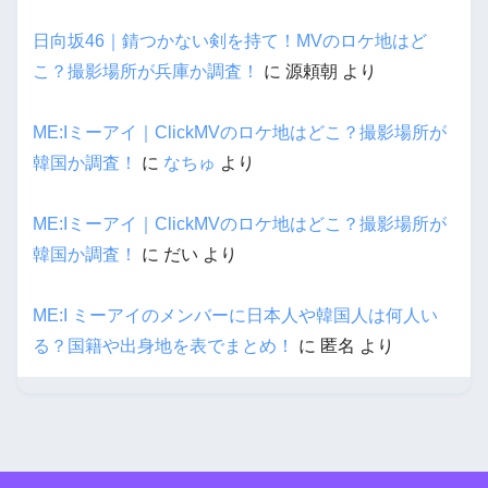
日向坂46｜錆つかない剣を持て！MVのロケ地はど
こ？撮影場所が兵庫か調査！
に
源頼朝
より
ME:Iミーアイ｜ClickMVのロケ地はどこ？撮影場所が
韓国か調査！
に
なちゅ
より
ME:Iミーアイ｜ClickMVのロケ地はどこ？撮影場所が
韓国か調査！
に
だい
より
ME:I ミーアイのメンバーに日本人や韓国人は何人い
る？国籍や出身地を表でまとめ！
に
匿名
より