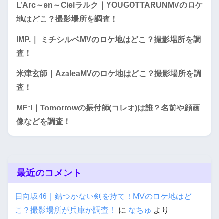
L’Arc～en～Cielラルク｜YOUGOTTARUNMVのロケ
地はどこ？撮影場所を調査！
IMP.｜ ミチシルベMVのロケ地はどこ？撮影場所を調
査！
米津玄師｜AzaleaMVのロケ地はどこ？撮影場所を調
査！
ME:I｜Tomorrowの振付師(コレオ)は誰？名前や顔画
像などを調査！
最近のコメント
日向坂46｜錆つかない剣を持て！MVのロケ地はど
こ？撮影場所が兵庫か調査！
に
なちゅ
より