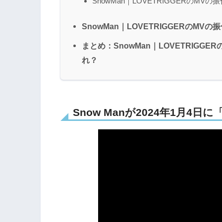
SnowMan｜LOVETRIGGERのMV
SnowMan｜LOVETRIGGERのM
まとめ：SnowMan｜LOVETRIGG
れ？
Snow Manが2024年1月4日に