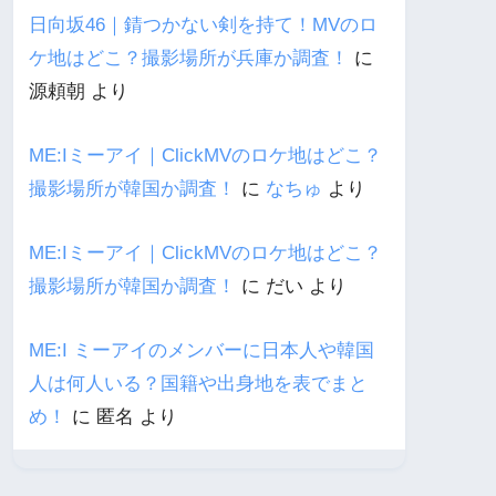
日向坂46｜錆つかない剣を持て！MVのロ
ケ地はどこ？撮影場所が兵庫か調査！
に
源頼朝
より
ME:Iミーアイ｜ClickMVのロケ地はどこ？
撮影場所が韓国か調査！
に
なちゅ
より
ME:Iミーアイ｜ClickMVのロケ地はどこ？
撮影場所が韓国か調査！
に
だい
より
ME:I ミーアイのメンバーに日本人や韓国
人は何人いる？国籍や出身地を表でまと
め！
に
匿名
より