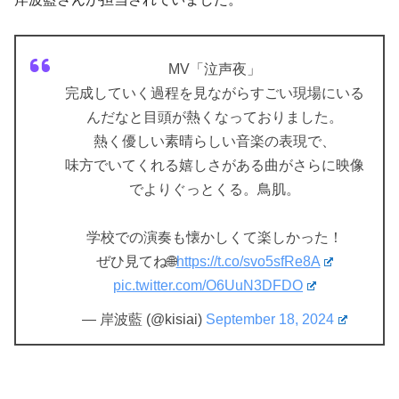
MV「泣声夜」
完成していく過程を見ながらすごい現場にいる
んだなと目頭が熱くなっておりました。
熱く優しい素晴らしい音楽の表現で、
味方でいてくれる嬉しさがある曲がさらに映像
でよりぐっとくる。鳥肌。
学校での演奏も懐かしくて楽しかった！
ぜひ見てね🌐
https://t.co/svo5sfRe8A
pic.twitter.com/O6UuN3DFDO
— 岸波藍 (@kisiai)
September 18, 2024