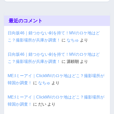
最近のコメント
日向坂46｜錆つかない剣を持て！MVのロケ地はど
こ？撮影場所が兵庫か調査！
に
なちゅ
より
日向坂46｜錆つかない剣を持て！MVのロケ地はど
こ？撮影場所が兵庫か調査！
に
源頼朝
より
ME:Iミーアイ｜ClickMVのロケ地はどこ？撮影場所が
韓国か調査！
に
なちゅ
より
ME:Iミーアイ｜ClickMVのロケ地はどこ？撮影場所が
韓国か調査！
に
だい
より