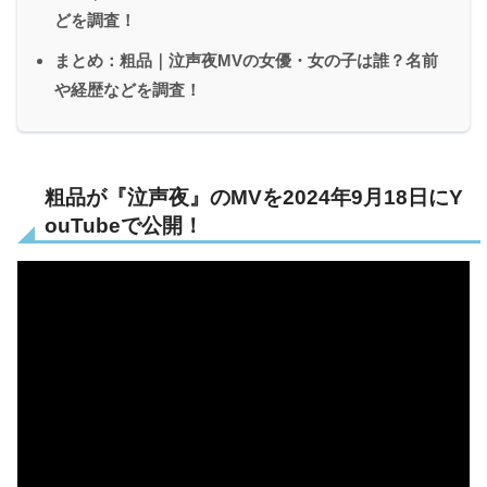
どを調査！
まとめ：粗品｜泣声夜MVの女優・女の子は誰？名前
や経歴などを調査！
粗品が『泣声夜』のMVを2024年9月18日にY
ouTubeで公開！