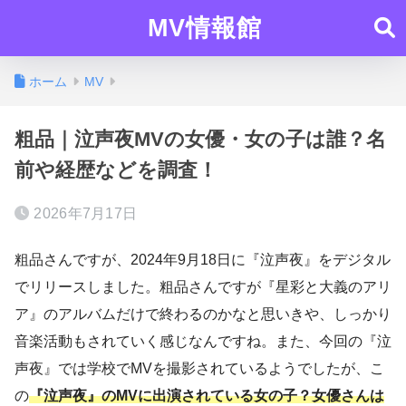
MV情報館
ホーム
MV
粗品｜泣声夜MVの女優・女の子は誰？名
前や経歴などを調査！
2026年7月17日
粗品さんですが、2024年9月18日に『泣声夜』をデジタル
でリリースしました。粗品さんですが『星彩と大義のアリ
ア』のアルバムだけで終わるのかなと思いきや、しっかり
音楽活動もされていく感じなんですね。また、今回の『泣
声夜』では学校でMVを撮影されているようでしたが、こ
の
『泣声夜』のMVに出演されている女の子？女優さんは