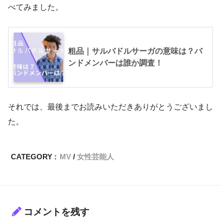
べてみました。
粗品｜サルバドルサーガの意味は？バ
ンドメンバーは誰か調査！
それでは、最後までお読みいただきありがとうございまし
た。
CATEGORY :
MV
女性芸能人
コメントを残す