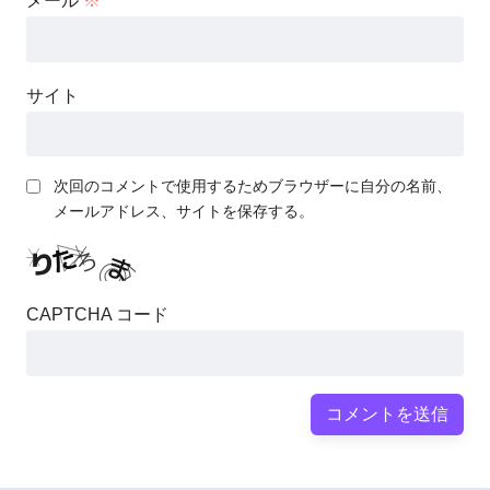
メール
※
サイト
次回のコメントで使用するためブラウザーに自分の名前、
メールアドレス、サイトを保存する。
CAPTCHA コード