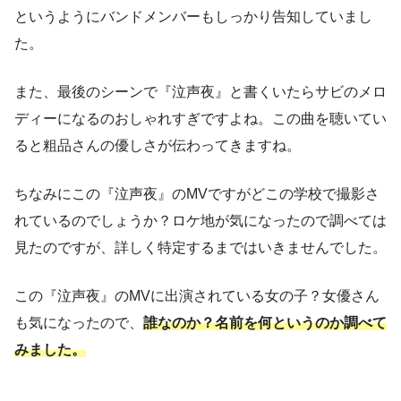
というようにバンドメンバーもしっかり告知していまし
た。
また、最後のシーンで『泣声夜』と書くいたらサビのメロ
ディーになるのおしゃれすぎですよね。この曲を聴いてい
ると粗品さんの優しさが伝わってきますね。
ちなみにこの『泣声夜』のMVですがどこの学校で撮影さ
れているのでしょうか？ロケ地が気になったので調べては
見たのですが、詳しく特定するまではいきませんでした。
この『泣声夜』のMVに出演されている女の子？女優さん
も気になったので、
誰なのか？名前を何というのか調べて
みました。