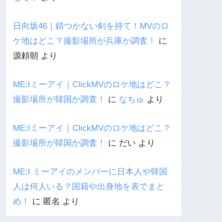
日向坂46｜錆つかない剣を持て！MVのロ
ケ地はどこ？撮影場所が兵庫か調査！
に
源頼朝
より
ME:Iミーアイ｜ClickMVのロケ地はどこ？
撮影場所が韓国か調査！
に
なちゅ
より
ME:Iミーアイ｜ClickMVのロケ地はどこ？
撮影場所が韓国か調査！
に
だい
より
ME:I ミーアイのメンバーに日本人や韓国
人は何人いる？国籍や出身地を表でまと
め！
に
匿名
より