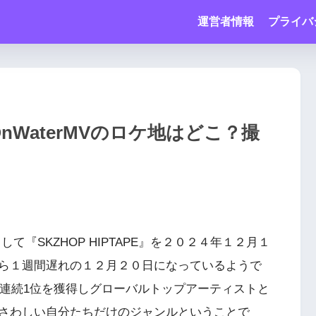
運営者情報
プライバ
inOnWaterMVのロケ地はどこ？撮
として『SKZHOP HIPTAPE』を２０２４年１２月１
ら１週間遅れの１２月２０日になっているようで
5連続1位を獲得しグローバルトップアーティストと
さわしい自分たちだけのジャンルということで