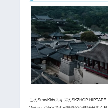
このStrayKidsスキズのSKZHOP HIPTA
Water』のMVですが特徴的な建物が多く