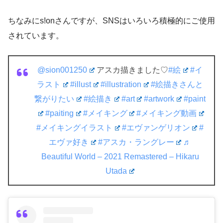
ちなみにs!onさんですが、SNSはいろいろ積極的にご使用
されています。
@sion001250
アスカ描きました♡
#絵
#イ
ラスト
#illust
#illustration
#絵描きさんと
繋がりたい
#絵描き
#art
#artwork
#paint
#paiting
#メイキング
#メイキング動画
#メイキングイラスト
#エヴァンゲリオン
#
エヴァ好き
#アスカ・ラングレー
♬
Beautiful World – 2021 Remastered – Hikaru
Utada