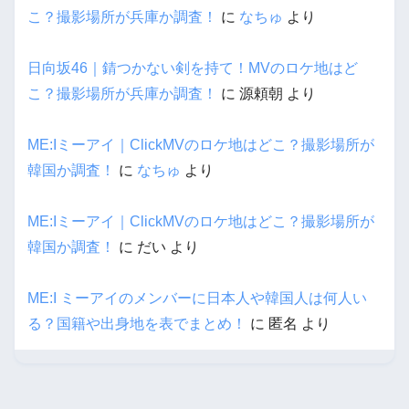
こ？撮影場所が兵庫か調査！
に
なちゅ
より
日向坂46｜錆つかない剣を持て！MVのロケ地はど
こ？撮影場所が兵庫か調査！
に
源頼朝
より
ME:Iミーアイ｜ClickMVのロケ地はどこ？撮影場所が
韓国か調査！
に
なちゅ
より
ME:Iミーアイ｜ClickMVのロケ地はどこ？撮影場所が
韓国か調査！
に
だい
より
ME:I ミーアイのメンバーに日本人や韓国人は何人い
る？国籍や出身地を表でまとめ！
に
匿名
より