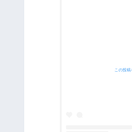
この投稿を