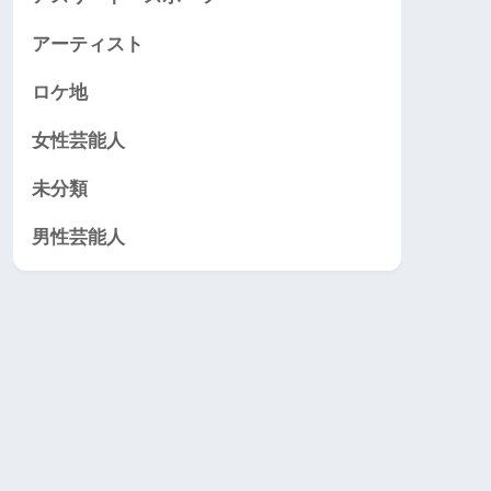
アーティスト
ロケ地
女性芸能人
未分類
男性芸能人