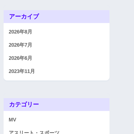
アーカイブ
2026年8月
2026年7月
2026年6月
2023年11月
カテゴリー
MV
アスリート・スポーツ