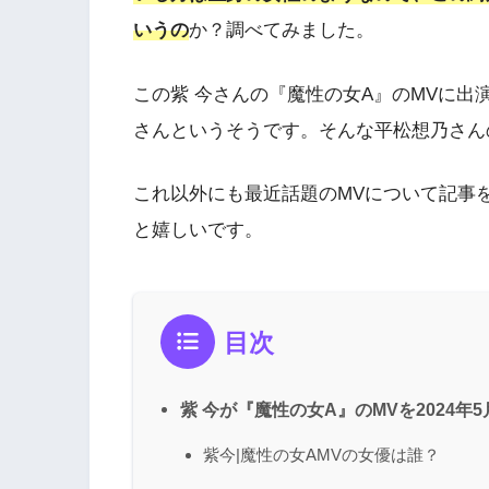
いうの
か？調べてみました。
この紫 今さんの『魔性の女A』のMVに
さんというそうです。そんな平松想乃さんの
これ以外にも最近話題のMVについて記事
と嬉しいです。
目次
紫 今が『魔性の女A』のMVを2024年5月
紫今|魔性の女AMVの女優は誰？