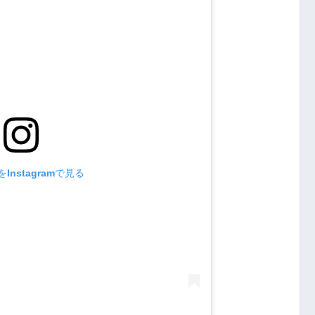
Instagramで見る