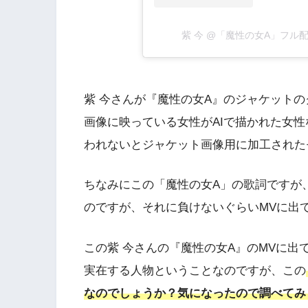
紫 今 @「魔性の女A」フル配信
紫 今さんが『魔性の女A』のジャケットの
画像に映っている女性がAIで描かれた女性
われないとジャケット画像用に加工された
ちなみにこの「魔性の女A」の歌詞ですが
のですが、それに負けないぐらいMVに出
この紫 今さんの『魔性の女A』のMVに出
実在する人物ということなのですが、この
なのでしょうか？気になったので調べてみ