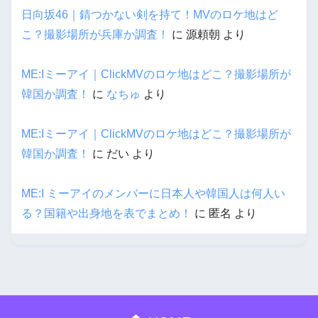
日向坂46｜錆つかない剣を持て！MVのロケ地はど
こ？撮影場所が兵庫か調査！
に
源頼朝
より
ME:Iミーアイ｜ClickMVのロケ地はどこ？撮影場所が
韓国か調査！
に
なちゅ
より
ME:Iミーアイ｜ClickMVのロケ地はどこ？撮影場所が
韓国か調査！
に
だい
より
ME:I ミーアイのメンバーに日本人や韓国人は何人い
る？国籍や出身地を表でまとめ！
に
匿名
より