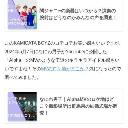
関ジャニ∞の楽器はいつから？演奏の
腕前はどうなのかみんなの声を調査！
このKAMIGATA BOYZのコテコテお笑い感もいいですが、
2024年5月7日になにわ男子がYouTubeに公開した
「Alpha」のMVのような王道のキラキラアイドル感もい
いですよね！その
MVのロケ地がどこか？
気になったので
調べてみました。
なにわ男子｜AlphaMVのロケ地はど
こ？撮影場所は群馬県の結婚式場か調
査！