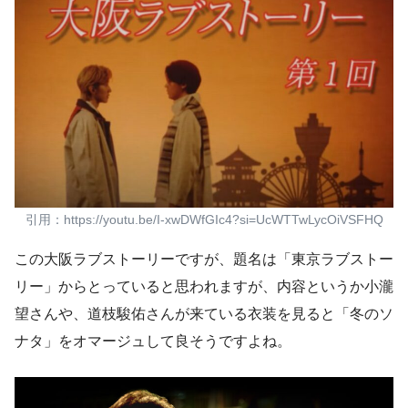
引用：https://youtu.be/I-xwDWfGIc4?si=UcWTTwLycOiVSFHQ
この大阪ラブストーリーですが、題名は「東京ラブストー
リー」からとっていると思われますが、内容というか小瀧
望さんや、道枝駿佑さんが来ている衣装を見ると「冬のソ
ナタ」をオマージュして良そうですよね。