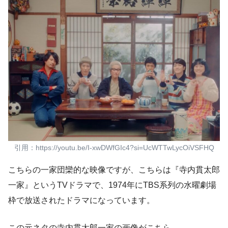
引用：https://youtu.be/I-xwDWfGIc4?si=UcWTTwLycOiVSFHQ
こちらの一家団欒的な映像ですが、こちらは『寺内貫太郎
一家』というTVドラマで、1974年にTBS系列の水曜劇場
枠で放送されたドラマになっています。
この元ネタの寺内貫太郎一家の画像がこちら