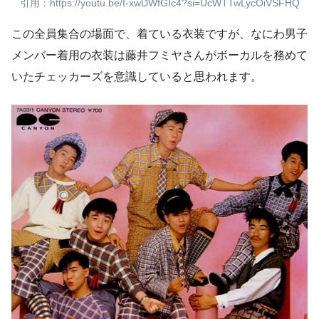
引用：https://youtu.be/I-xwDWfGIc4?si=UcWTTwLycOiVSFHQ
この全員集合の場面で、着ている衣装ですが、なにわ男子
メンバー着用の衣装は藤井フミヤさんがボーカルを務めて
いたチェッカーズを意識していると思われます。