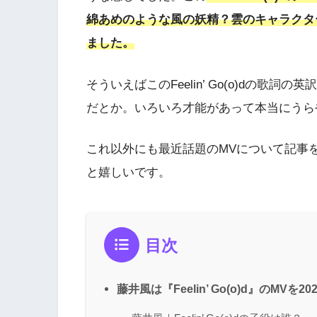
綿あめのような風の妖精？
雲
の
キャラクタ
ました。
そういえばこのFeelin’ Go(o)dの
だとか。いろいろ才能があって本当にうら
これ以外にも最近話題のMVについて記事
と嬉しいです。
目次
藤井風は『Feelin’ Go(o)d』のMVを2