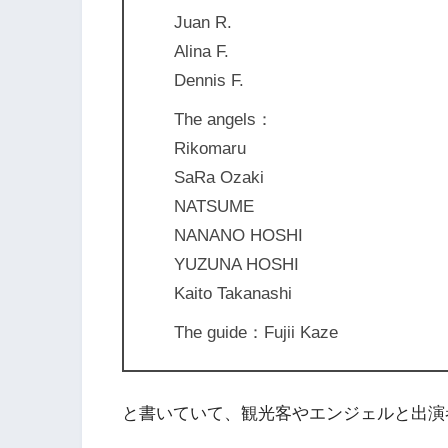
Juan R.
Alina F.
Dennis F.
The angels：
Rikomaru
SaRa Ozaki
NATSUME
NANANO HOSHI
YUZUNA HOSHI
Kaito Takanashi
The guide：Fujii Kaze
と書いていて、観光客やエンジェルと出演