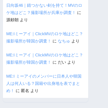
日向坂46｜錆つかない剣を持て！MVのロ
ケ地はどこ？撮影場所が兵庫か調査！
に
源頼朝
より
ME:Iミーアイ｜ClickMVのロケ地はどこ？
撮影場所が韓国か調査！
に
なちゅ
より
ME:Iミーアイ｜ClickMVのロケ地はどこ？
撮影場所が韓国か調査！
に
だい
より
ME:I ミーアイのメンバーに日本人や韓国
人は何人いる？国籍や出身地を表でまと
め！
に
匿名
より