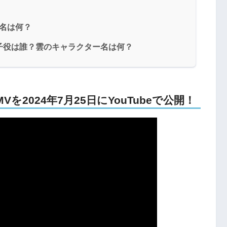
ター名は何？
dMVの子役は誰？雲のキャラクター名は何？
のMVを2024年7月25日にYouTubeで公開！