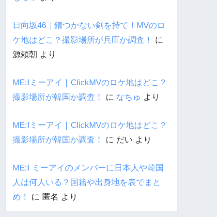
日向坂46｜錆つかない剣を持て！MVのロ
ケ地はどこ？撮影場所が兵庫か調査！
に
源頼朝
より
ME:Iミーアイ｜ClickMVのロケ地はどこ？
撮影場所が韓国か調査！
に
なちゅ
より
ME:Iミーアイ｜ClickMVのロケ地はどこ？
撮影場所が韓国か調査！
に
だい
より
ME:I ミーアイのメンバーに日本人や韓国
人は何人いる？国籍や出身地を表でまと
め！
に
匿名
より