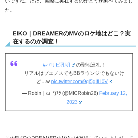
いですね。ただ、実際に実在するのかどうか調べてみまし
た。
EIKO｜DREAMERのMVのロケ地はどこ？実
在するのか調査！
#パリピ孔明
の聖地巡礼！
リアルはブエノスでもBBラウンジでもないけ
ど…w
pic.twitter.com/9ql5gIfH0V
— Robin |･ω･*)ﾁﾗ (@MICRobin26)
February 12,
2023