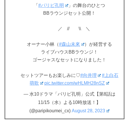
「
#パリピ孔明
」の舞台のひとつ
BBラウンジセット公開！
⠀ ／ // \\ ＼
オーナー小林（
#森山未來
）が経営する
ライブハウスBBラウンジ！
ゴージャスなセットになりました！
セットツアーもお楽しみに♡
#向井理
#上白石
萌歌
pic.twitter.com/wHLMH28nSZ
— 水10ドラマ「パリピ孔明」公式【第8話は
11/15（水）よる10時放送！】
(@paripikoumei_cx)
August 28, 2023