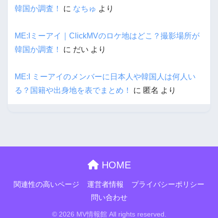
韓国か調査！
に
なちゅ
より
ME:Iミーアイ｜ClickMVのロケ地はどこ？撮影場所が
韓国か調査！
に
だい
より
ME:I ミーアイのメンバーに日本人や韓国人は何人い
る？国籍や出身地を表でまとめ！
に
匿名
より
HOME
関連性の高いページ
運営者情報
プライバシーポリシー
問い合わせ
© 2026 MV情報館 All rights reserved.