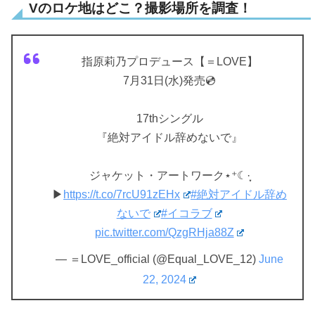
Vのロケ地はどこ？撮影場所を調査！
指原莉乃プロデュース【＝LOVE】
7月31日(水)発売💿
17thシングル
『絶対アイドル辞めないで』
ジャケット・アートワーク⋆⁺☾·̩͙
▶︎
https://t.co/7rcU91zEHx
#絶対アイドル辞め
ないで
#イコラブ
pic.twitter.com/QzgRHja88Z
— ＝LOVE_official (@Equal_LOVE_12)
June
22, 2024