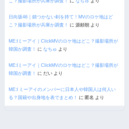
こ？撮影場所が兵庫か調査！
に
なちゅ
より
日向坂46｜錆つかない剣を持て！MVのロケ地はど
こ？撮影場所が兵庫か調査！
に
源頼朝
より
ME:Iミーアイ｜ClickMVのロケ地はどこ？撮影場所が
韓国か調査！
に
なちゅ
より
ME:Iミーアイ｜ClickMVのロケ地はどこ？撮影場所が
韓国か調査！
に
だい
より
ME:I ミーアイのメンバーに日本人や韓国人は何人い
る？国籍や出身地を表でまとめ！
に
匿名
より