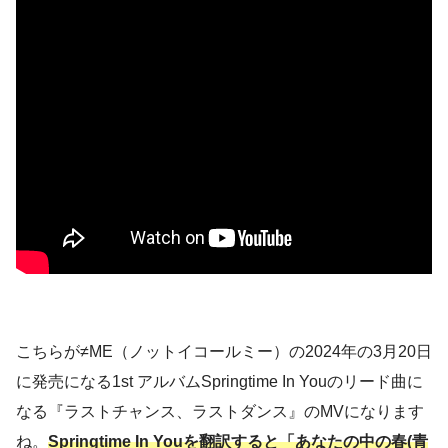
こちらが≠ME（ノットイコールミー）の2024年の3月20日
に発売になる1st アルバムSpringtime In Youのリード曲に
なる『ラストチャンス、ラストダンス』のMVになります
ね。
Springtime In Youを翻訳すると「あなたの中の春(青