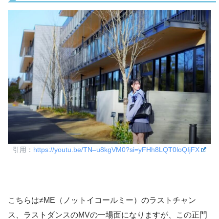
引用：
https://youtu.be/TN–u8kgVM0?si=yFHh8LQT0loQIjFX
こちらは≠ME（ノットイコールミー）のラストチャン
ス、ラストダンスのMVの一場面になりますが、この正門