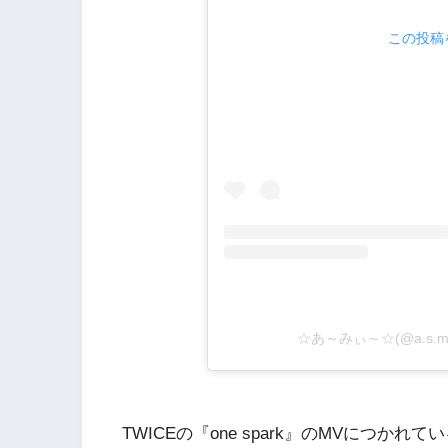
この投稿を
☆あ～みぃ～☆(@a.s.m.
TWICEの『one spark』のMVにつ