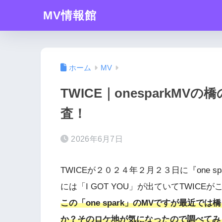
MV情報館
ホーム
MV
TWICE｜onesparkM
査！
2026年6月7日
TWICEが２０２４年２月２３日に『one s
には「I GOT YOU」が出ていてTWI
この「one spark」のMVですが最近
か？そのロケ地が気になったので調べてみ