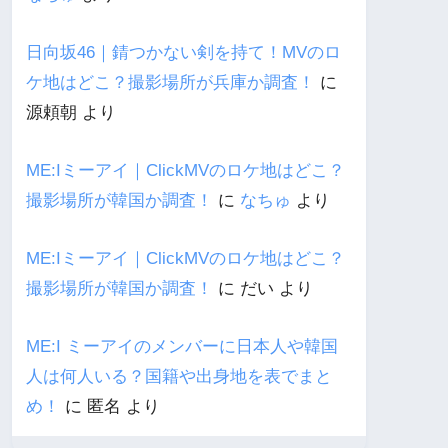
日向坂46｜錆つかない剣を持て！MVのロ
ケ地はどこ？撮影場所が兵庫か調査！
に
源頼朝
より
ME:Iミーアイ｜ClickMVのロケ地はどこ？
撮影場所が韓国か調査！
に
なちゅ
より
ME:Iミーアイ｜ClickMVのロケ地はどこ？
撮影場所が韓国か調査！
に
だい
より
ME:I ミーアイのメンバーに日本人や韓国
人は何人いる？国籍や出身地を表でまと
め！
に
匿名
より