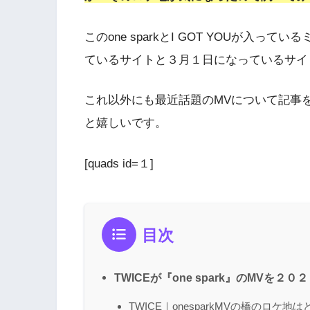
このone sparkとI GOT YOUが入って
ているサイトと３月１日になっているサイ
これ以外にも最近話題のMVについて記事
と嬉しいです。
[quads id=１]
目次
TWICEが『one spark』のMVを
TWICE｜onesparkMVの橋のロケ地