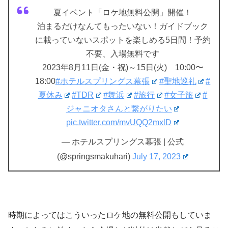
夏イベント「ロケ地無料公開」開催！
泊まるだけなんてもったいない！ガイドブック
に載っていないスポットを楽しめる5日間！予約
不要、入場無料です
2023年8月11日(金・祝)～15日(火) 10:00〜
18:00
#ホテルスプリングス幕張
#聖地巡礼
#
夏休み
#TDR
#舞浜
#旅行
#女子旅
#
ジャニオタさんと繋がりたい
pic.twitter.com/mvUQQ2mxlD
— ホテルスプリングス幕張 | 公式
(@springsmakuhari)
July 17, 2023
時期によってはこういったロケ地の無料公開もしていま