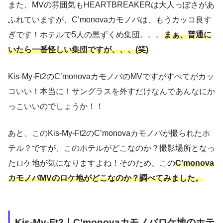
また、MVの雰囲気もHEARTBREAKERは大人っぽさがあ
ふれていますが、C’monovaカモノバは、もうカッコ良す
ぎです！ホテルで5人の黒ずくめ集団。。。
まぁ、普通に
いたら一番怪しい集団ですが、、、(笑)
Kis-My-Ft2のC’monovaカモノバのMVですがすべてがカッ
コいい！本当に！サングラスを外すだけなんであんなにか
っこいいのでしょうか！！
あと、このKis-My-Ft2のC’monovaカモノバが撮られたホ
テル？ですが、このホテルがどこなのか？撮影場所となっ
たロケ地が気になりますよね！そのため、この
C’monova
カモノバ
MV
のロケ地がどこなのか？調べてみました。
Kis-My-Ft2｜C’monovaカモノバロケ地のホテ