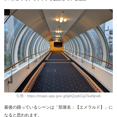
引用：https://maps.app.goo.gl/ghQzybCpj7kaNjrw6
最後の踊っているシーンは「部屋名：【エメラルド】」に
なると思われます。