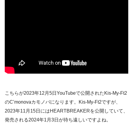
こちらが2023年12月5日YouTubeで公開されたKis-My-Ft2
のC’monovaカモノバになります。Kis-My-Ft2ですが、
2023年11月15日にはHEARTBREAKERを公開していて、
発売される2024年1月3日が待ち遠しいですよね。