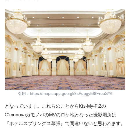
引用：https://maps.app.goo.gl/9sPqpgyEf9FroaSY6
となっています。これらのことからKis-My-Ft2の
C’monovaカモノバのMVのロケ地となった撮影場所は
『ホテルスプリングス幕張』で間違いないと思われます。