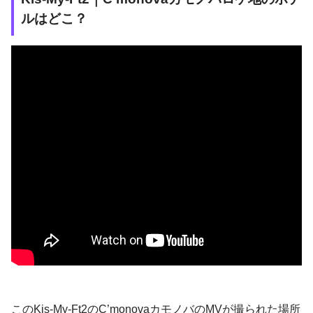
ルはどこ？
このKis-My-Ft2のC’monovaカモノバのMVが撮られた場所