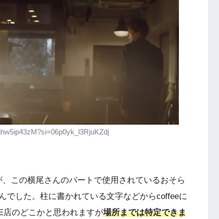
qhw5ip43zM?si=06p0yk_l3RjuKZdj
ロケ地ですが、この横尾さんのパートで使用されているおそら
でした。柱に書かれている文字などからcoffeeに
FEE店のどこかと思われますが
場所までは特定できま