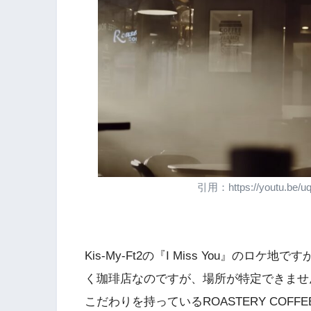
引用：https://youtu.be/u
Kis-My-Ft2の『I Miss You』の
く珈琲店なのですが、場所が特定できません
こだわりを持っているROASTERY COF