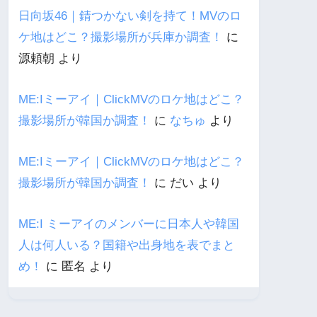
日向坂46｜錆つかない剣を持て！MVのロ
ケ地はどこ？撮影場所が兵庫か調査！
に
源頼朝
より
ME:Iミーアイ｜ClickMVのロケ地はどこ？
撮影場所が韓国か調査！
に
なちゅ
より
ME:Iミーアイ｜ClickMVのロケ地はどこ？
撮影場所が韓国か調査！
に
だい
より
ME:I ミーアイのメンバーに日本人や韓国
人は何人いる？国籍や出身地を表でまと
め！
に
匿名
より