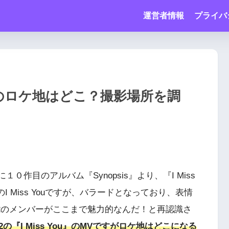
運営者情報
プライバ
YouMVのロケ地はどこ？撮影場所を調
に１０作目のアルバム『Synopsis』より、『I Miss
のI Miss Youですが、バラードとなっており、表情
My-Ft2のメンバーがここまで魅力的なんだ！と再認識さ
-Ft2の『I Miss You』のMVですがロケ地はどこになる