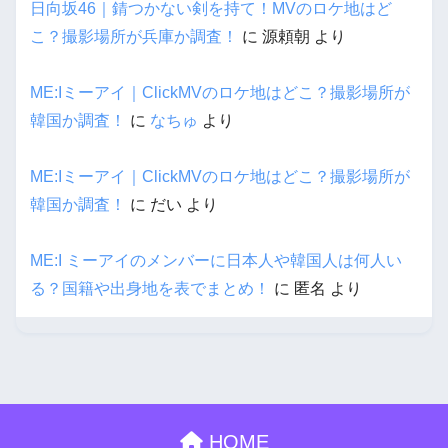
日向坂46｜錆つかない剣を持て！MVのロケ地はど
こ？撮影場所が兵庫か調査！
に
源頼朝
より
ME:Iミーアイ｜ClickMVのロケ地はどこ？撮影場所が
韓国か調査！
に
なちゅ
より
ME:Iミーアイ｜ClickMVのロケ地はどこ？撮影場所が
韓国か調査！
に
だい
より
ME:I ミーアイのメンバーに日本人や韓国人は何人い
る？国籍や出身地を表でまとめ！
に
匿名
より
HOME