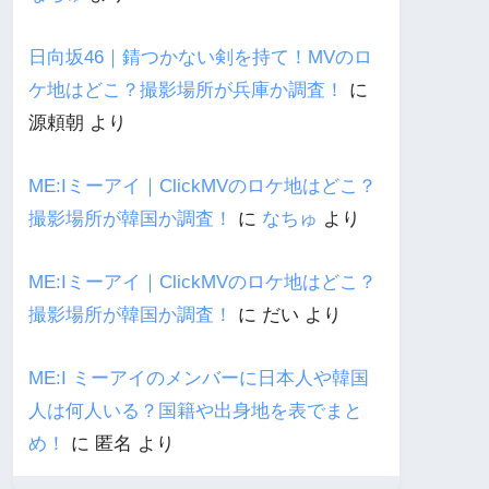
日向坂46｜錆つかない剣を持て！MVのロ
ケ地はどこ？撮影場所が兵庫か調査！
に
源頼朝
より
ME:Iミーアイ｜ClickMVのロケ地はどこ？
撮影場所が韓国か調査！
に
なちゅ
より
ME:Iミーアイ｜ClickMVのロケ地はどこ？
撮影場所が韓国か調査！
に
だい
より
ME:I ミーアイのメンバーに日本人や韓国
人は何人いる？国籍や出身地を表でまと
め！
に
匿名
より