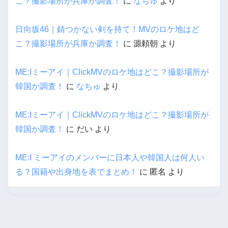
こ？撮影場所が兵庫か調査！
に
なちゅ
より
日向坂46｜錆つかない剣を持て！MVのロケ地はど
こ？撮影場所が兵庫か調査！
に
源頼朝
より
ME:Iミーアイ｜ClickMVのロケ地はどこ？撮影場所が
韓国か調査！
に
なちゅ
より
ME:Iミーアイ｜ClickMVのロケ地はどこ？撮影場所が
韓国か調査！
に
だい
より
ME:I ミーアイのメンバーに日本人や韓国人は何人い
る？国籍や出身地を表でまとめ！
に
匿名
より