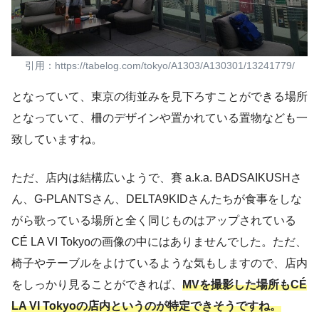
引用：https://tabelog.com/tokyo/A1303/A130301/13241779/
となっていて、東京の街並みを見下ろすことができる場所
となっていて、柵のデザインや置かれている置物なども一
致していますね。
ただ、店内は結構広いようで、賽 a.k.a. BADSAIKUSHさ
ん、G-PLANTSさん、DELTA9KIDさんたちが食事をしな
がら歌っている場所と全く同じものはアップされている
CÉ LA VI Tokyoの画像の中にはありませんでした。ただ、
椅子やテーブルをよけているような気もしますので、店内
をしっかり見ることができれば、
MVを撮影した場所もCÉ
LA VI Tokyoの店内というのが特定できそうですね。