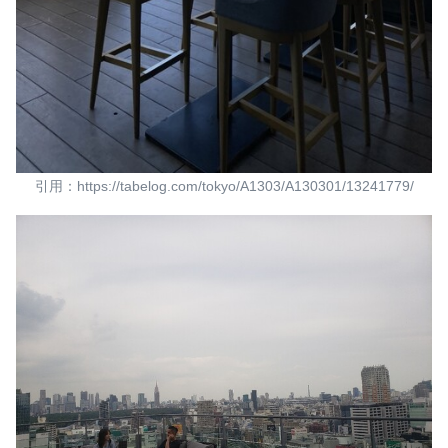
引用：https://tabelog.com/tokyo/A1303/A130301/13241779/