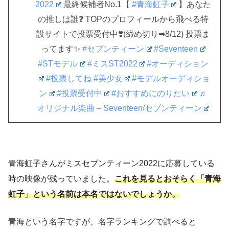
2022
最終候補者No.1【
#青海虹子
】あなた
の推しは誰❓ TOPのプロフィールから飛べる特
設サイトで投票受付中❣️(締め切り➡︎8/12) 投票ま
ってます✨
#セブンティーン
#Seventeen
#STモデル
#ミスST2022
#オーディション
#投票してね #美少女
#モデルオーディショ
ン
#投票受付中
#おすすめにのりたい
♬
オリジナル楽曲 – Seventeen/セブンティーン
青海虹子さんがミスセブンティーン2022に応募している
時の映像が残っていました。
これを見るとおそらく「青海
虹子」という名前は本名ではないでしょうか。
青海という名字ですが、名字ランキングで調べると