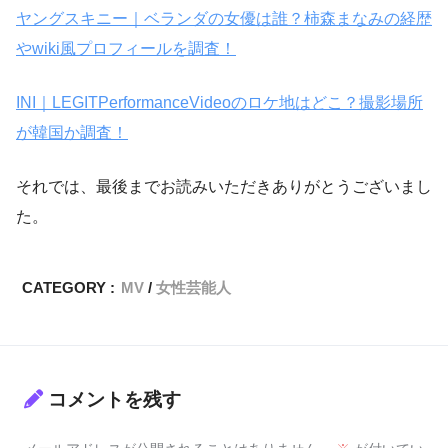
ヤングスキニー｜ベランダの女優は誰？柿森まなみの経歴
やwiki風プロフィールを調査！
INI｜LEGITPerformanceVideoのロケ地はどこ？撮影場所
が韓国か調査！
それでは、最後までお読みいただきありがとうございまし
た。
CATEGORY :
MV
女性芸能人
コメントを残す