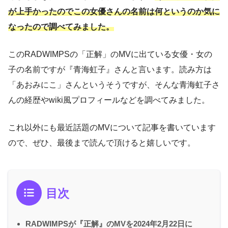
が上手かったのでこの女優さんの名前は何というのか気に
なったので調べてみました。
このRADWIMPSの「正解」のMVに出ている女優・女の
子の名前ですが『青海虹子』さんと言います。読み方は
「あおみにこ」さんというそうですが、そんな青海虹子さ
んの経歴やwiki風プロフィールなどを調べてみました。
これ以外にも最近話題のMVについて記事を書いています
ので、ぜひ、最後まで読んで頂けると嬉しいです。
目次
RADWIMPSが『正解』のMVを2024年2月22日に