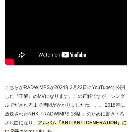
こちらがRADWIMPSが2024年2月22日にYouTubeで公開
した『正解』のMVになります。この正解ですが、シング
ルでだされるまで時間がかかりましたね。。。 2018年に
放送されたNHK『RADWIMPS 18祭 』のために書き下ろ
され曲になり、
アルバム『ANTI ANTI GENERATION』に
は収録されていました。