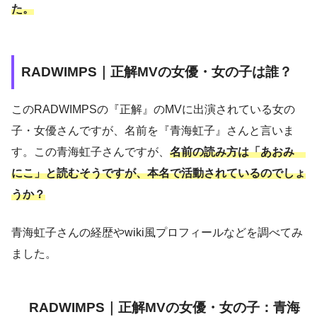
た。
RADWIMPS｜正解MVの女優・女の子は誰？
このRADWIMPSの『正解』のMVに出演されている女の
子・女優さんですが、名前を『青海虹子』さんと言いま
す。この青海虹子さんですが、
名前の読み方は「あおみ
にこ」と読むそうですが、本名で活動されているのでしょ
うか？
青海虹子さんの経歴やwiki風プロフィールなどを調べてみ
ました。
RADWIMPS｜正解MVの女優・女の子：青海