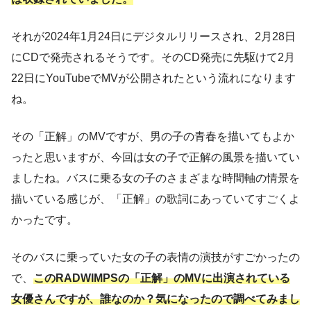
それが2024年1月24日にデジタルリリースされ、2月28日
にCDで発売されるそうです。そのCD発売に先駆けて2月
22日にYouTubeでMVが公開されたという流れになります
ね。
その「正解」のMVですが、男の子の青春を描いてもよか
ったと思いますが、今回は女の子で正解の風景を描いてい
ましたね。バスに乗る女の子のさまざまな時間軸の情景を
描いている感じが、「正解」の歌詞にあっていてすごくよ
かったです。
そのバスに乗っていた女の子の表情の演技がすごかったの
で、
このRADWIMPSの「正解」のMVに出演されている
女優さんですが、誰なのか？気になったので調べてみまし